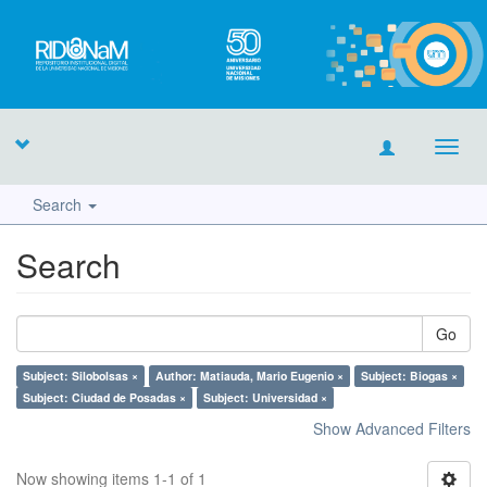
Toggl
navig
Search
Search
Go
Subject: Silobolsas ×
Author: Matiauda, Mario Eugenio ×
Subject: Biogas ×
Subject: Ciudad de Posadas ×
Subject: Universidad ×
Show Advanced Filters
Now showing items 1-1 of 1