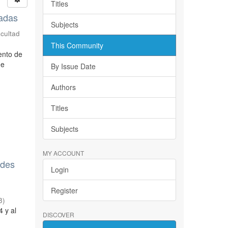
Titles
sadas
Subjects
acultad
This Community
ento de
de
By Issue Date
Authors
Titles
Subjects
MY ACCOUNT
edes
Login
Register
8
)
4 y al
DISCOVER
.