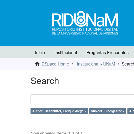
Inicio
Institucional
Preguntas Frecuentes
DSpace Home
Institucional - UNaM
Searc
Search
Author: Deschutter, Enrique Jorge ×
Subject: Biodigestor ×
Aut
Now showing items 1-1 of 1