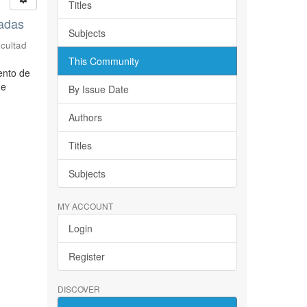
Titles
sadas
Subjects
acultad
This Community
ento de
de
By Issue Date
Authors
Titles
Subjects
MY ACCOUNT
Login
Register
DISCOVER