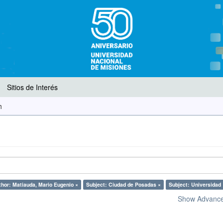
Sitios de Interés
h
hor: Matiauda, Mario Eugenio ×
Subject: Ciudad de Posadas ×
Subject: Universidad 
Show Advanced