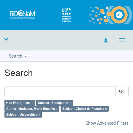
Toggl
navig
Search
Search
Go
Has File(s): true ×
Subject: Biodigestor ×
Author: Matiauda, Mario Eugenio ×
Subject: Ciudad de Posadas ×
Subject: Universidad ×
Show Advanced Filters