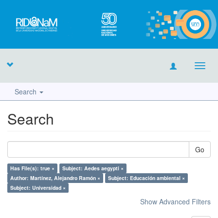
Toggl
navig
Search
Search
Go
Has File(s): true ×
Subject: Aedes aegypti ×
Author: Martínez, Alejandro Ramón ×
Subject: Educación ambiental ×
Subject: Universidad ×
Show Advanced Filters