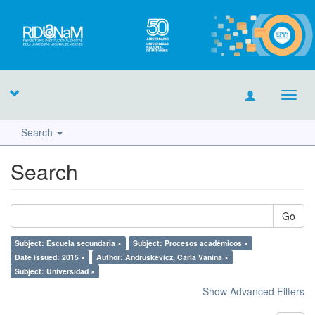
Toggl
navig
Search
Search
Go
Subject: Escuela secundaria ×
Subject: Procesos académicos ×
Date issued: 2015 ×
Author: Andruskevicz, Carla Vanina ×
Subject: Universidad ×
Show Advanced Filters