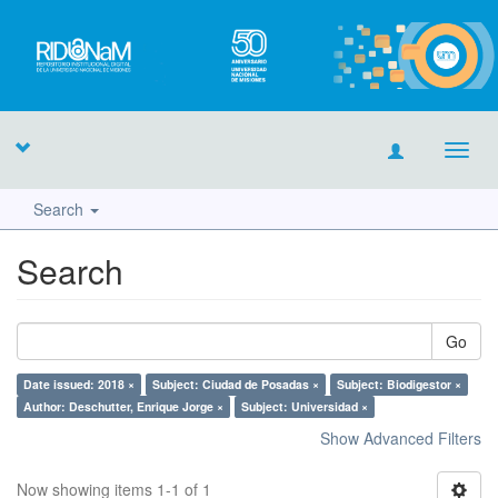
Toggl
navig
Search
Search
Go
Date issued: 2018 ×
Subject: Ciudad de Posadas ×
Subject: Biodigestor ×
Author: Deschutter, Enrique Jorge ×
Subject: Universidad ×
Show Advanced Filters
Now showing items 1-1 of 1