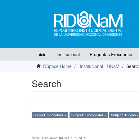
Inicio
Institucional
Preguntas Frecuentes
DSpace Home
Institucional - UNaM
Searc
Search
Subject: Silobolsas ×
Subject: Biodigestor ×
Subject: Biogas ×
Now showing items 1-1 of 1