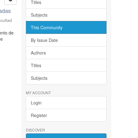
Titles
sadas
Subjects
acultad
This Community
ento de
de
By Issue Date
Authors
Titles
Subjects
MY ACCOUNT
Login
Register
DISCOVER