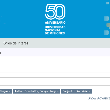
Sitios de Interés
h
 Biogas ×
Author: Deschutter, Enrique Jorge ×
Subject: Universidad ×
Show Advanced