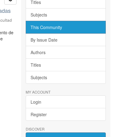
Titles
sadas
Subjects
acultad
This Community
ento de
de
By Issue Date
Authors
Titles
Subjects
MY ACCOUNT
Login
Register
DISCOVER