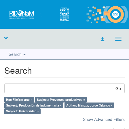
Toggl
navig
Search
Search
Go
Has File(s): true ×
Subject: Proyectos productivos ×
Subject: Producción de indumentaria ×
Author: Manzur, Jorge Orlando ×
Subject: Universidad ×
Show Advanced Filters