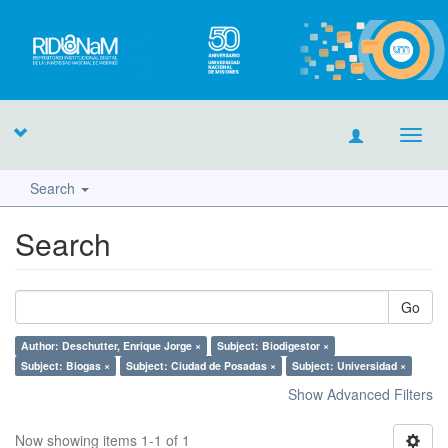
Toggl
navig
Search
Search
Go
Author: Deschutter, Enrique Jorge ×
Subject: Biodigestor ×
Subject: Biogas ×
Subject: Ciudad de Posadas ×
Subject: Universidad ×
Show Advanced Filters
Now showing items 1-1 of 1