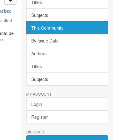
Titles
sadas
Subjects
acultad
This Community
ento de
de
By Issue Date
Authors
Titles
Subjects
MY ACCOUNT
Login
Register
DISCOVER