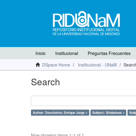
Inicio
Institucional
Preguntas Frecuentes
DSpace Home
Institucional - UNaM
Searc
Search
Author: Deschutter, Enrique Jorge ×
Subject: Silobolsas ×
Subj
Now showing items 1-1 of 1