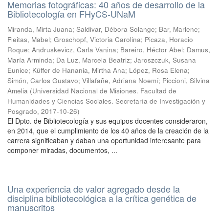
Memorias fotográficas: 40 años de desarrollo de la
Bibliotecología en FHyCS-UNaM
Miranda, Mirta Juana; Saldivar, Débora Solange; Bar, Marlene;
Fleitas, Mabel; Groschopf, Victoria Carolina; Picaza, Horacio
Roque; Andruskevicz, Carla Vanina; Bareiro, Héctor Abel; Damus,
María Arminda; Da Luz, Marcela Beatriz; Jaroszczuk, Susana
Eunice; Küffer de Hanania, Mirtha Ana; López, Rosa Elena;
Simón, Carlos Gustavo; Villafañe, Adriana Noemí; Piccioni, Silvina
Amelia
(
Universidad Nacional de Misiones. Facultad de
Humanidades y Ciencias Sociales. Secretaría de Investigación y
Posgrado
,
2017-10-26
)
El Dpto. de Bibliotecología y sus equipos docentes consideraron,
en 2014, que el cumplimiento de los 40 años de la creación de la
carrera significaban y daban una oportunidad interesante para
componer miradas, documentos, ...
Una experiencia de valor agregado desde la
disciplina bibliotecológica a la crítica genética de
manuscritos