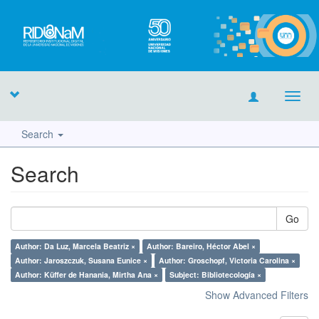
Toggl
navig
Search
Search
Go
Author: Da Luz, Marcela Beatriz ×
Author: Bareiro, Héctor Abel ×
Author: Jaroszczuk, Susana Eunice ×
Author: Groschopf, Victoria Carolina ×
Author: Küffer de Hanania, Mirtha Ana ×
Subject: Bibliotecología ×
Show Advanced Filters