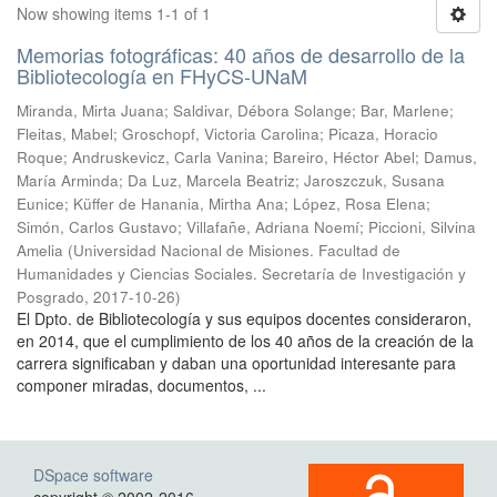
Now showing items 1-1 of 1
Memorias fotográficas: 40 años de desarrollo de la
Bibliotecología en FHyCS-UNaM
Miranda, Mirta Juana; Saldivar, Débora Solange; Bar, Marlene;
Fleitas, Mabel; Groschopf, Victoria Carolina; Picaza, Horacio
Roque; Andruskevicz, Carla Vanina; Bareiro, Héctor Abel; Damus,
María Arminda; Da Luz, Marcela Beatriz; Jaroszczuk, Susana
Eunice; Küffer de Hanania, Mirtha Ana; López, Rosa Elena;
Simón, Carlos Gustavo; Villafañe, Adriana Noemí; Piccioni, Silvina
Amelia
(
Universidad Nacional de Misiones. Facultad de
Humanidades y Ciencias Sociales. Secretaría de Investigación y
Posgrado
,
2017-10-26
)
El Dpto. de Bibliotecología y sus equipos docentes consideraron,
en 2014, que el cumplimiento de los 40 años de la creación de la
carrera significaban y daban una oportunidad interesante para
componer miradas, documentos, ...
DSpace software