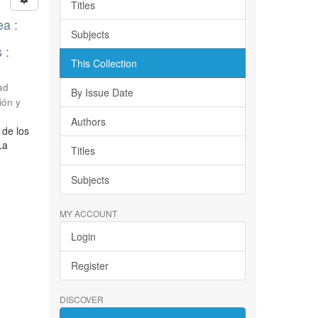
Titles
ea :
Subjects
 :
This Collection
ad
By Issue Date
ión y
Authors
 de los
La
Titles
Subjects
MY ACCOUNT
Login
Register
DISCOVER