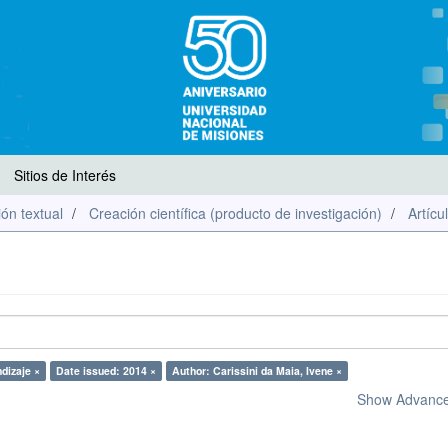
Sitios de Interés
ón textual
Creación científica (producto de investigación)
Artícu
dizaje ×
Date issued: 2014 ×
Author: Carissini da Maia, Ivene ×
Show Advanced