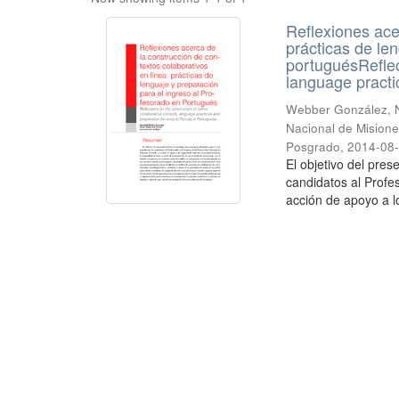
Reflexiones ace
prácticas de le
portuguésReflect
language practic
Webber González, Nan
Nacional de Misione
Posgrado
,
2014-08
El objetivo del pres
candidatos al Profe
acción de apoyo a lo