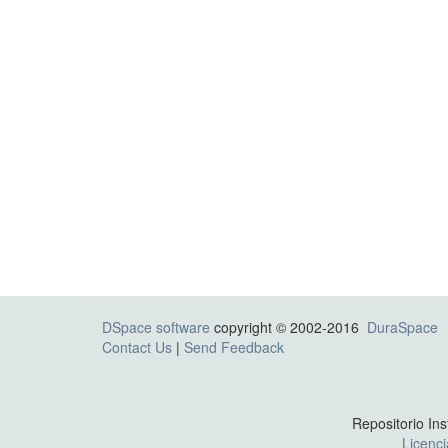
DSpace software
copyright © 2002-2016
DuraSpace
Contact Us
|
Send Feedback
Repositorio Ins
Licenc