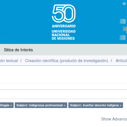
Sitios de Interés
ón textual
Creación científica (producto de investigación)
Artícu
ilingüe ×
Subject: Indigenous professional ×
Subject: Auxiliar docente indígena ×
Show Advanced