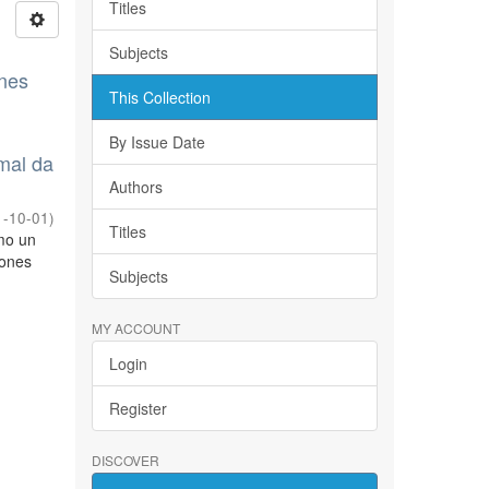
Titles
Subjects
ones
This Collection
By Issue Date
mal da
Authors
1-10-01
)
Titles
omo un
iones
Subjects
MY ACCOUNT
Login
Register
DISCOVER