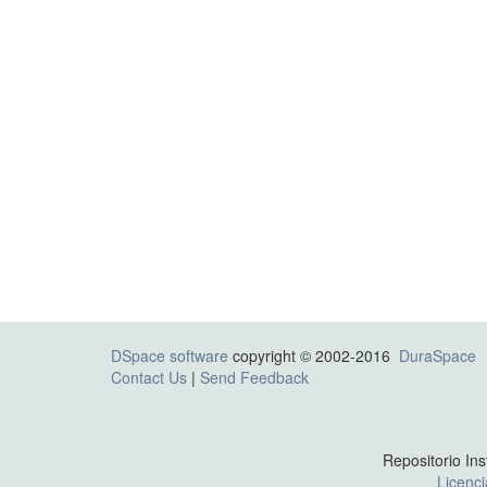
DSpace software
copyright © 2002-2016
DuraSpace
Contact Us
|
Send Feedback
Repositorio Ins
Licenc