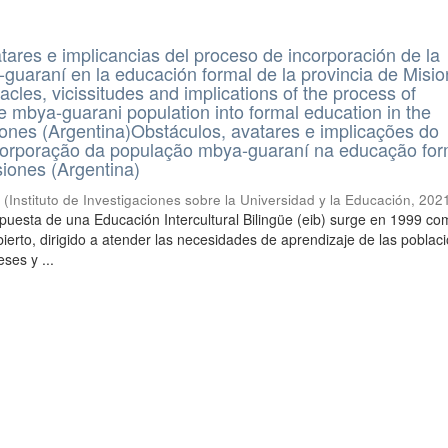
tares e implicancias del proceso de incorporación de la
guaraní en la educación formal de la provincia de Misi
cles, vicissitudes and implications of the process of
he mbya-guarani population into formal education in the
iones (Argentina)Obstáculos, avatares e implicações do
corporação da população mbya-guaraní na educação for
siones (Argentina)
é
(
Instituto de Investigaciones sobre la Universidad y la Educación
,
202
opuesta de una Educación Intercultural Bilingüe (eib) surge en 1999 c
bierto, dirigido a atender las necesidades de aprendizaje de las poblac
eses y ...