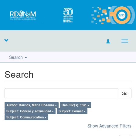
Toggl
navig
Search
Search
Go
Author: Barrios, María Rosaura ×
Has File(s): true ×
Subject: Género y sexualidad ×
Subject: Format ×
Subject: Communication ×
Show Advanced Filters