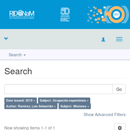
Toggl
navig
Search
Search
Go
Date issued: 2019 ×
Subject: Ocupación espontánea ×
Author: Ramírez, Luis Sebastián ×
Subject: Misiones ×
Show Advanced Filters
Now showing items 1-1 of 1