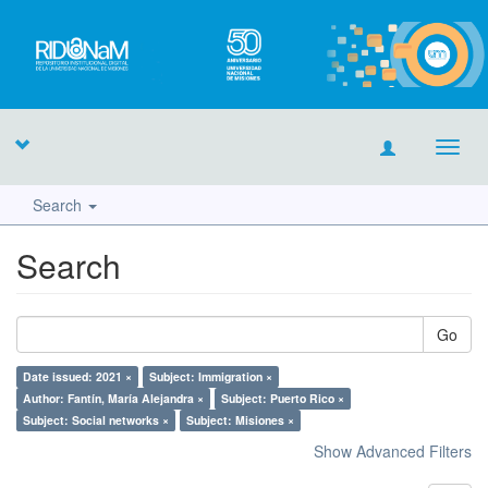
Toggl
navig
Search
Search
Go
Date issued: 2021 ×
Subject: Immigration ×
Author: Fantín, María Alejandra ×
Subject: Puerto Rico ×
Subject: Social networks ×
Subject: Misiones ×
Show Advanced Filters