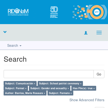
Toggl
navig
Search
Search
Go
Subject: Comunicación ×
Subject: School patriot ceremony ×
Subject: Format ×
Subject: Gender and sexuality ×
Has File(s): true ×
Author: Barrios, María Rosaura ×
Subject: Formato ×
Show Advanced Filters