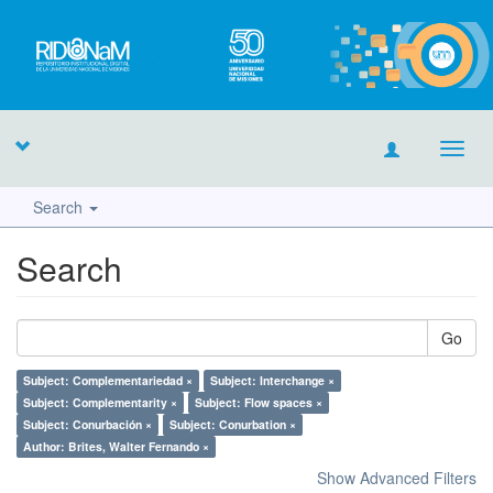
Toggl
navig
Search
Search
Go
Subject: Complementariedad ×
Subject: Interchange ×
Subject: Complementarity ×
Subject: Flow spaces ×
Subject: Conurbación ×
Subject: Conurbation ×
Author: Brites, Walter Fernando ×
Show Advanced Filters