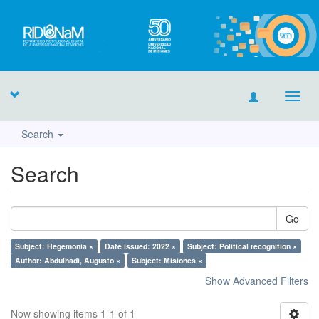
Toggl
navig
Search
Search
Go
Subject: Hegemonía ×
Date issued: 2022 ×
Subject: Political recognition ×
Author: Abdulhadi, Augusto ×
Subject: Misiones ×
Show Advanced Filters
Now showing items 1-1 of 1