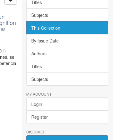
Titles
Subjects
un
gnition
the
This Collection
By Issue Date
01
)
Authors
ones, se
petencia
Titles
Subjects
MY ACCOUNT
Login
Register
DISCOVER