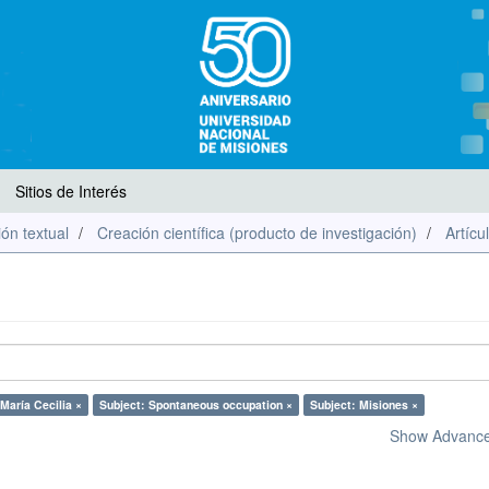
Sitios de Interés
ón textual
Creación científica (producto de investigación)
Artícu
 María Cecilia ×
Subject: Spontaneous occupation ×
Subject: Misiones ×
Show Advanced