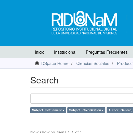
Inicio
Institucional
Preguntas Frecuentes
DSpace Home
Ciencias Sociales
Producci
Search
Subject: Settlement ×
Subject: Colonization ×
Author: Gallero,
Now showing items 1-1 of 1