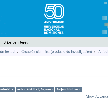
Sitios de Interés
ón textual
Creación científica (producto de investigación)
Artícu
eadership ×
Author: Abdulhadi, Augusto ×
Subject: Misiones ×
Show Advanced