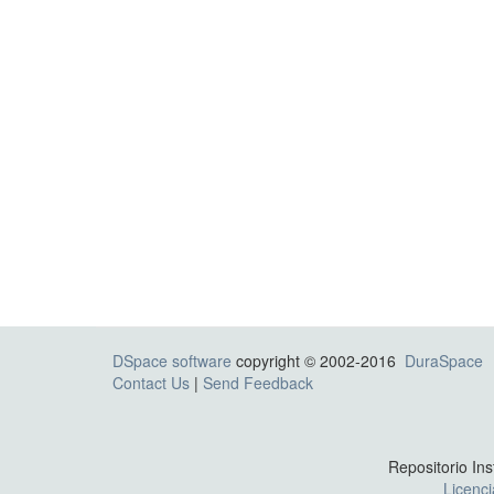
DSpace software
copyright © 2002-2016
DuraSpace
Contact Us
|
Send Feedback
Repositorio Ins
Licenc