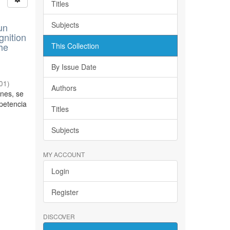
Titles
Subjects
un
gnition
the
This Collection
By Issue Date
01
)
Authors
ones, se
petencia
Titles
Subjects
MY ACCOUNT
Login
Register
DISCOVER