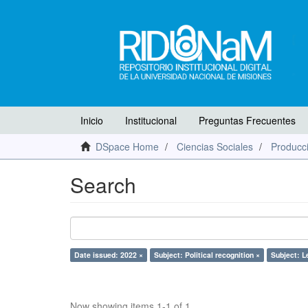
Inicio
Institucional
Preguntas Frecuentes
DSpace Home
Ciencias Sociales
Producci
Search
Date issued: 2022 ×
Subject: Political recognition ×
Subject: L
Now showing items 1-1 of 1