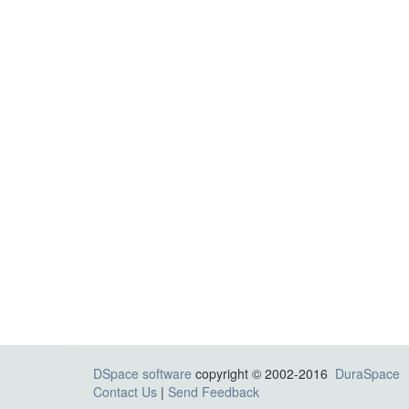
DSpace software
copyright © 2002-2016
DuraSpace
Contact Us
|
Send Feedback