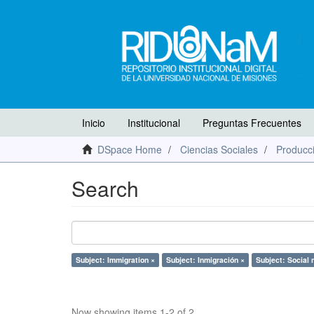
Inicio
Institucional
Preguntas Frecuentes
DSpace Home
Ciencias Sociales
Producci
Search
Subject: Immigration ×
Subject: Inmigración ×
Subject: Social 
Now showing items 1-2 of 2