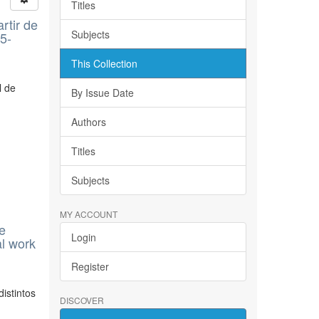
Titles
rtir de
Subjects
35-
This Collection
l de
By Issue Date
Authors
Titles
Subjects
MY ACCOUNT
de
Login
al work
)
Register
istintos
DISCOVER