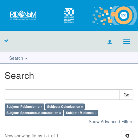
Toggl
navig
Search
Search
Go
Subject: Poblamiento ×
Subject: Colonization ×
Subject: Spontaneous occupation ×
Subject: Misiones ×
Show Advanced Filters
Now showing items 1-1 of 1