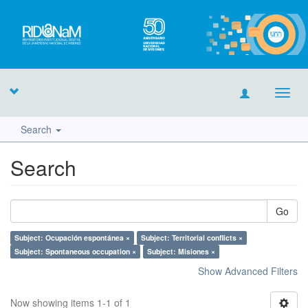
Toggl
navig
Search
Search
Go
Subject: Ocupación espontánea ×
Subject: Territorial conflicts ×
Subject: Spontaneous occupation ×
Subject: Misiones ×
Show Advanced Filters
Now showing items 1-1 of 1