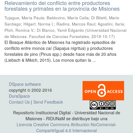
Relevamiento del conflicto entre productores
forestales y primates en la provincia de Misiones
Tujague, María Paula; Baldovino, María Celia; Di Bitetti, Mario
Santiago; Hilgert, Norma I.; Radins, Marcos Raul; Agostini, Ilaria;
Pfoh, Romina V.; Di Blanco, Yamil Edgardo
(
Universidad Nacional
de Misiones. Facultad de Ciencias Forestales
,
2019-10-17
)
El Bosque Atlántico de Misiones ha registrado episodios de
conflicto entre monos caí (Sapajus nigritus) y productores
forestales de pino (Pinus spp.) desde hace más de 20 años
(Liebsch & Mikich, 2015). Los monos quitan la ...
DSpace software
copyright © 2002-2016
DuraSpace
Contact Us
|
Send Feedback
Repositorio Institucional Digital - Universidad Nacional de
Misiones - RIDUNaM se distribuye bajo una
Licencia Creative Commons Atribución-NoComercial-
CompartirIgual 4.0 Internacional