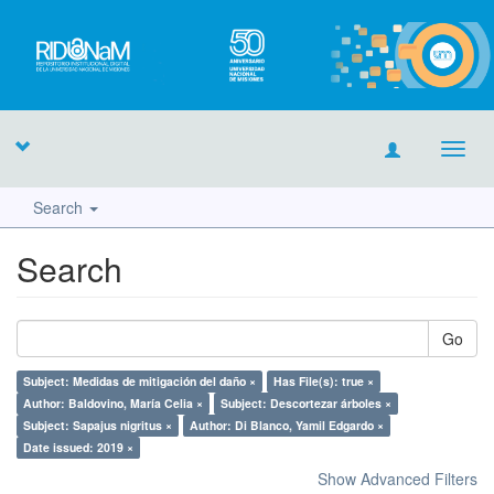
Toggl
navig
Search
Search
Go
Subject: Medidas de mitigación del daño ×
Has File(s): true ×
Author: Baldovino, María Celia ×
Subject: Descortezar árboles ×
Subject: Sapajus nigritus ×
Author: Di Blanco, Yamil Edgardo ×
Date issued: 2019 ×
Show Advanced Filters