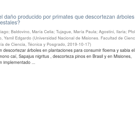
l daño producido por primates que descortezan árboles
restales?
ntiago; Baldovino, María Celia; Tujague, María Paula; Agostini, Ilaria; Pfo
o, Yamil Edgardo
(
Universidad Nacional de Misiones. Facultad de Cienc
ría de Ciencia, Técnica y Posgrado
,
2019-10-17
)
n descortezar árboles en plantaciones para consumir floema y sabia e
l mono caí, Sapajus nigritus , descorteza pinos en Brasil y en Misiones,
n implementado ...