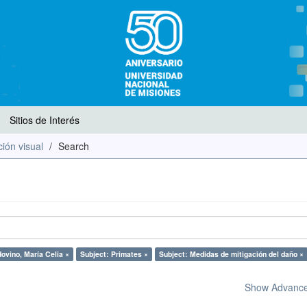
Sitios de Interés
ión visual
Search
ovino, María Celia ×
Subject: Primates ×
Subject: Medidas de mitigación del daño ×
Show Advanced