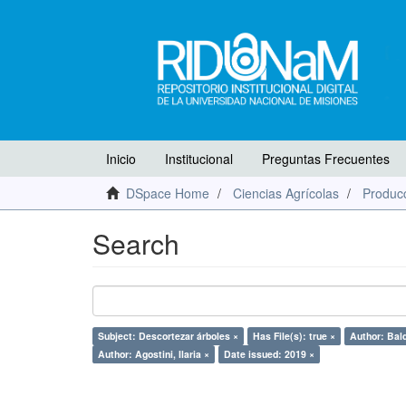
Inicio
Institucional
Preguntas Frecuentes
DSpace Home
Ciencias Agrícolas
Producc
Search
Subject: Descortezar árboles ×
Has File(s): true ×
Author: Bald
Author: Agostini, Ilaria ×
Date issued: 2019 ×