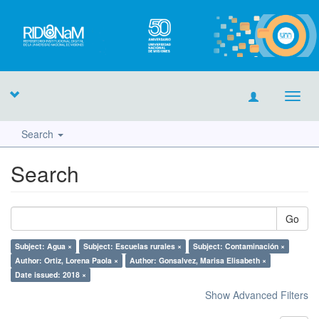
Toggl
navig
Search
Search
Go
Subject: Agua ×
Subject: Escuelas rurales ×
Subject: Contaminación ×
Author: Ortiz, Lorena Paola ×
Author: Gonsalvez, Marisa Elisabeth ×
Date issued: 2018 ×
Show Advanced Filters