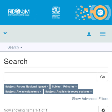
Toggl
navig
Search
Search
Go
Subject: Parque Nacional Iguazú ×
Subject: Primates ×
Subject: Alo acicalamiento ×
Subject: Análisis de redes sociales ×
Show Advanced Filters
Now showing items 1-1 of 1