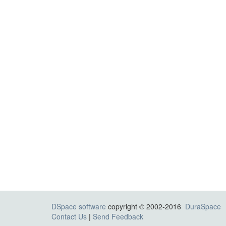
DSpace software
copyright © 2002-2016
DuraSpace
Contact Us
|
Send Feedback