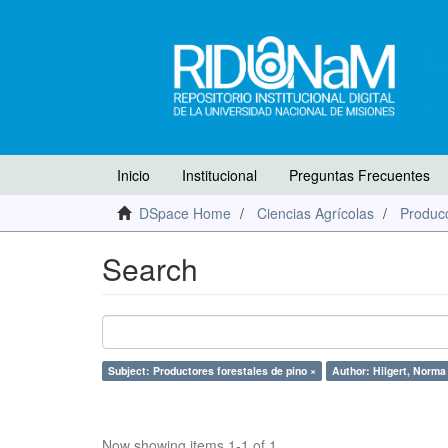
Inicio
Institucional
Preguntas Frecuentes
DSpace Home
Ciencias Agrícolas
Producc
Search
Subject: Productores forestales de pino ×
Author: Hilgert, Norma 
Now showing items 1-1 of 1