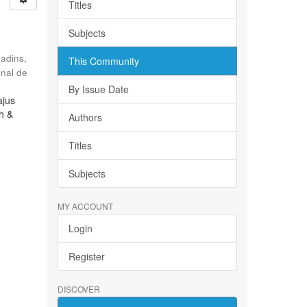
Titles
Subjects
Radins,
This Community
onal de
By Issue Date
ajus
ch &
Authors
Titles
Subjects
MY ACCOUNT
Login
Register
DISCOVER