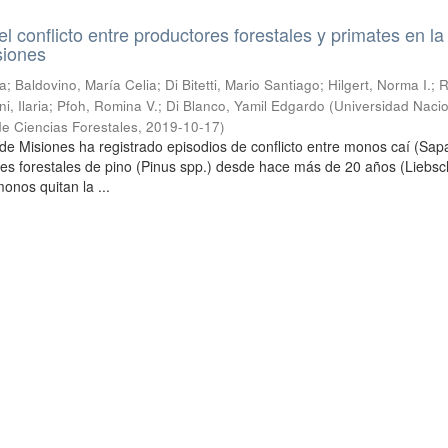
l conflicto entre productores forestales y primates en la
siones
; Baldovino, María Celia; Di Bitetti, Mario Santiago; Hilgert, Norma I.; 
i, Ilaria; Pfoh, Romina V.; Di Blanco, Yamil Edgardo
(
Universidad Naci
de Ciencias Forestales
,
2019-10-17
)
 de Misiones ha registrado episodios de conflicto entre monos caí (Sap
ores forestales de pino (Pinus spp.) desde hace más de 20 años (Liebs
onos quitan la ...