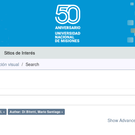
Sitios de Interés
ión visual
Search
I. ×
Author: Di Bitetti, Mario Santiago ×
Show Advanced