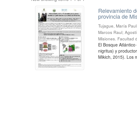
Relevamiento de
provincia de Mi
Tujague, María Paula
Marcos Raul; Agostin
Misiones. Facultad 
El Bosque Atlántico
nigritus) y product
Mikich, 2015). Los m