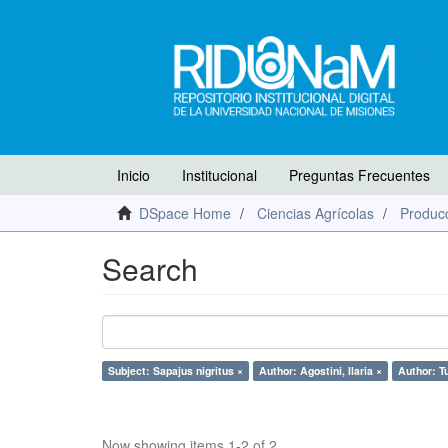
Inicio
Institucional
Preguntas Frecuentes
DSpace Home
Ciencias Agrícolas
Producc
Search
Subject: Sapajus nigritus ×
Author: Agostini, Ilaria ×
Author: T
Now showing items 1-2 of 2