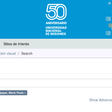
Sitios de Interés
ión visual
Search
ujague, María Paula ×
Show Advanced