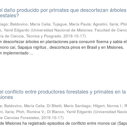
l daño producido por primates que descortezan árboles
restales?
ntiago; Baldovino, María Celia; Tujague, María Paula; Agostini, Ilaria; Pfo
o, Yamil Edgardo
(
Universidad Nacional de Misiones. Facultad de Cienc
ría de Ciencia, Técnica y Posgrado
,
2019-10-17
)
n descortezar árboles en plantaciones para consumir floema y sabia e
l mono caí, Sapajus nigritus , descorteza pinos en Brasil y en Misiones,
n implementado ...
l conflicto entre productores forestales y primates en la
siones
; Baldovino, María Celia; Di Bitetti, Mario Santiago; Hilgert, Norma I.; 
i, Ilaria; Pfoh, Romina V.; Di Blanco, Yamil Edgardo
(
Universidad Naci
de Ciencias Forestales
,
2019-10-17
)
 de Misiones ha registrado episodios de conflicto entre monos caí (Sap