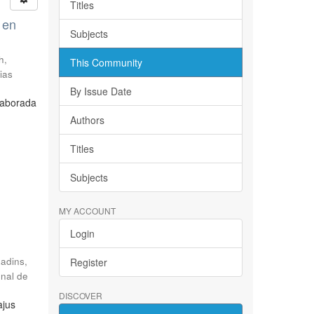
Titles
 en
Subjects
h,
This Community
ias
By Issue Date
laborada
Authors
Titles
Subjects
MY ACCOUNT
Login
Radins,
Register
onal de
DISCOVER
ajus