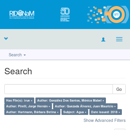
Toggl
navig
Search
Search
Go
Has File(s): true ×
Author: González Dos Santos, Mónica Mabel ×
Author: Pirelli, Jorge Hernán ×
Author: Quezada Álvarez, Juan Mauricio ×
Author: Hartmann, Bárbara Betina ×
Subject: Agua ×
Date issued: 2018 ×
Show Advanced Filters