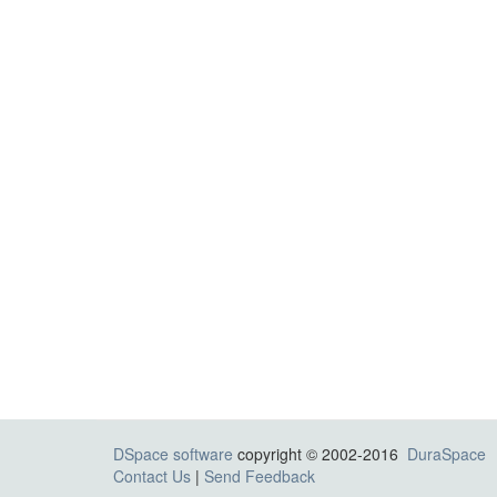
DSpace software
copyright © 2002-2016
DuraSpace
Contact Us
|
Send Feedback