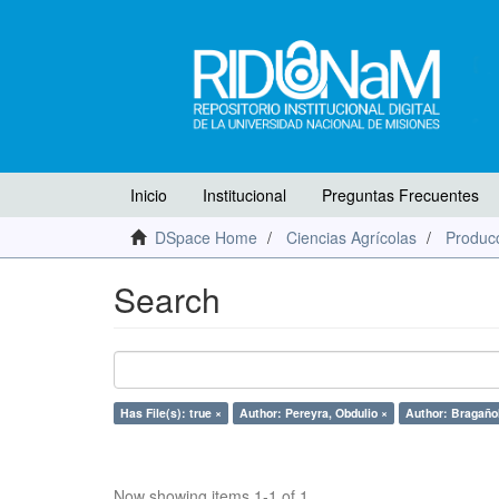
Inicio
Institucional
Preguntas Frecuentes
DSpace Home
Ciencias Agrícolas
Producc
Search
Has File(s): true ×
Author: Pereyra, Obdulio ×
Author: Bragañol
Now showing items 1-1 of 1