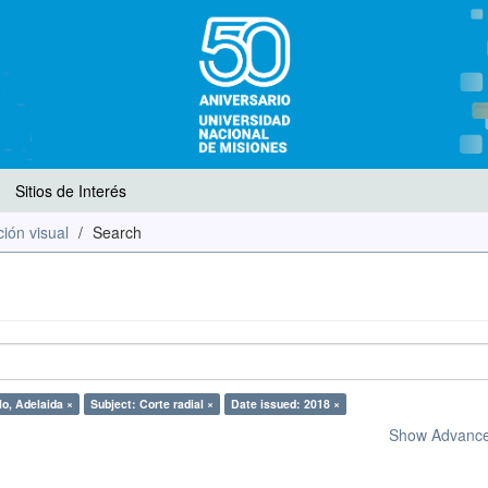
Sitios de Interés
ión visual
Search
o, Adelaida ×
Subject: Corte radial ×
Date issued: 2018 ×
Show Advanced