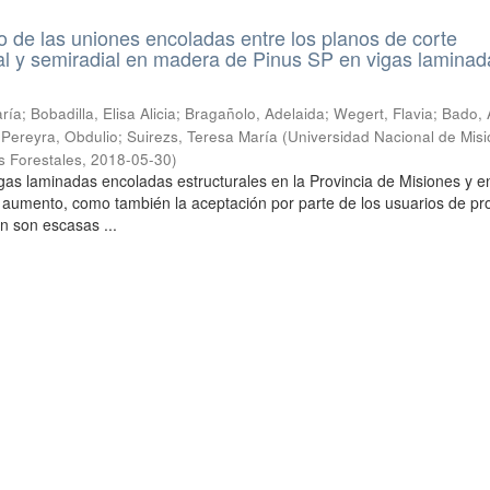
de las uniones encoladas entre los planos de corte
ial y semiradial en madera de Pinus SP en vigas laminad
ía; Bobadilla, Elisa Alicia; Bragañolo, Adelaida; Wegert, Flavia; Bado, 
; Pereyra, Obdulio; Suirezs, Teresa María
(
Universidad Nacional de Misi
s Forestales
,
2018-05-30
)
gas laminadas encoladas estructurales en la Provincia de Misiones y en
 aumento, como también la aceptación por parte de los usuarios de pr
n son escasas ...