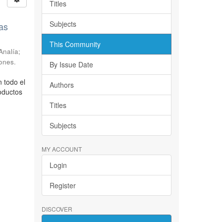
Titles
Subjects
as
This Community
Analía;
ones.
By Issue Date
 todo el
Authors
oductos
Titles
Subjects
MY ACCOUNT
Login
Register
DISCOVER