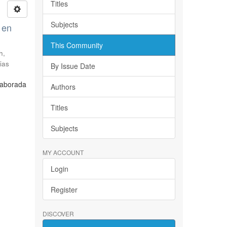
Titles
Subjects
 en
This Community
h,
ias
By Issue Date
laborada
Authors
Titles
Subjects
MY ACCOUNT
Login
Register
DISCOVER