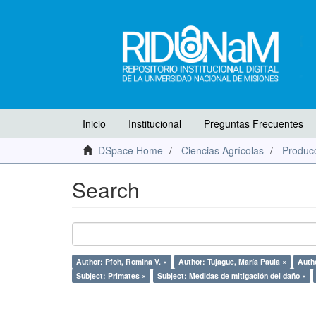
Inicio
Institucional
Preguntas Frecuentes
DSpace Home
Ciencias Agrícolas
Producc
Search
Author: Pfoh, Romina V. ×
Author: Tujague, María Paula ×
Autho
Subject: Primates ×
Subject: Medidas de mitigación del daño ×