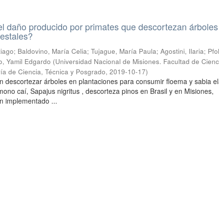
l daño producido por primates que descortezan árboles
restales?
ntiago; Baldovino, María Celia; Tujague, María Paula; Agostini, Ilaria; Pfo
o, Yamil Edgardo
(
Universidad Nacional de Misiones. Facultad de Cienc
ría de Ciencia, Técnica y Posgrado
,
2019-10-17
)
n descortezar árboles en plantaciones para consumir floema y sabia e
l mono caí, Sapajus nigritus , descorteza pinos en Brasil y en Misiones,
n implementado ...