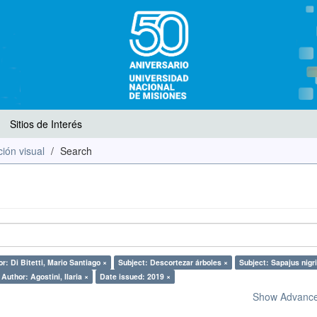
Sitios de Interés
ión visual
Search
r: Di Bitetti, Mario Santiago ×
Subject: Descortezar árboles ×
Subject: Sapajus nigri
Author: Agostini, Ilaria ×
Date issued: 2019 ×
Show Advanced