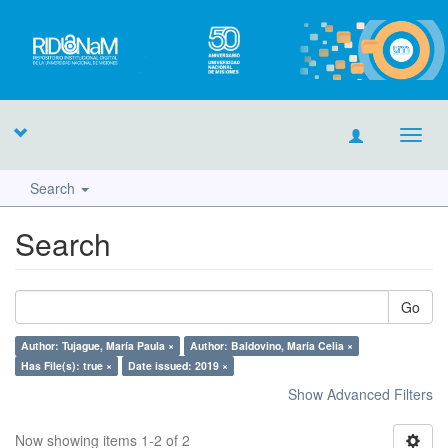
Toggl
navig
Search
Search
Go
Author: Tujague, María Paula ×
Author: Baldovino, María Celia ×
Has File(s): true ×
Date issued: 2019 ×
Show Advanced Filters
Now showing items 1-2 of 2