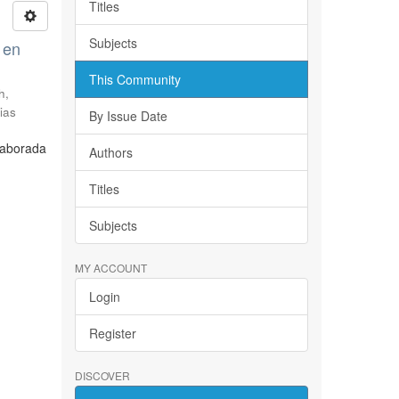
Titles
Subjects
 en
This Community
h,
ias
By Issue Date
laborada
Authors
Titles
Subjects
MY ACCOUNT
Login
Register
DISCOVER