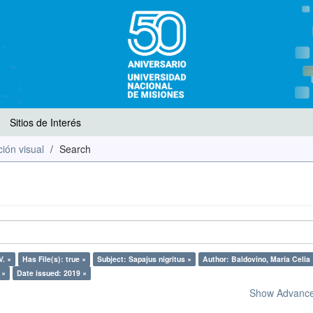
Sitios de Interés
ión visual
Search
V. ×
Has File(s): true ×
Subject: Sapajus nigritus ×
Author: Baldovino, María Celia 
 ×
Date issued: 2019 ×
Show Advanced