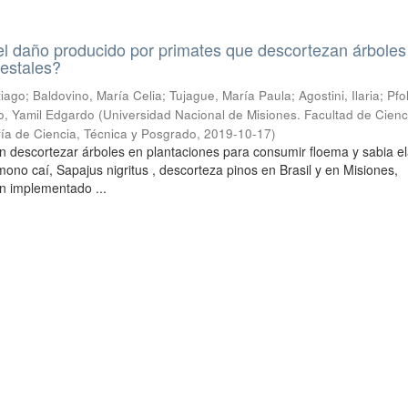
l daño producido por primates que descortezan árboles
restales?
ntiago; Baldovino, María Celia; Tujague, María Paula; Agostini, Ilaria; Pfo
o, Yamil Edgardo
(
Universidad Nacional de Misiones. Facultad de Cienc
ría de Ciencia, Técnica y Posgrado
,
2019-10-17
)
n descortezar árboles en plantaciones para consumir floema y sabia e
l mono caí, Sapajus nigritus , descorteza pinos en Brasil y en Misiones,
n implementado ...