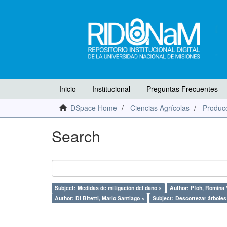
Inicio
Institucional
Preguntas Frecuentes
DSpace Home
Ciencias Agrícolas
Producc
Search
Subject: Medidas de mitigación del daño ×
Author: Pfoh, Romina 
Author: Di Bitetti, Mario Santiago ×
Subject: Descortezar árboles