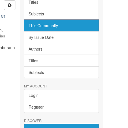
Titles
Subjects
 en
This Community
h,
ias
By Issue Date
laborada
Authors
Titles
Subjects
MY ACCOUNT
Login
Register
DISCOVER