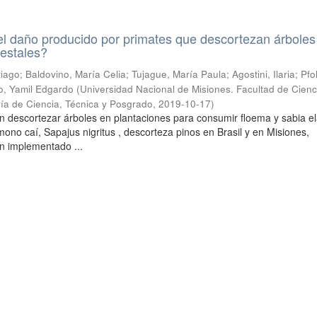
l daño producido por primates que descortezan árboles
restales?
ntiago; Baldovino, María Celia; Tujague, María Paula; Agostini, Ilaria; Pfo
o, Yamil Edgardo
(
Universidad Nacional de Misiones. Facultad de Cienc
ría de Ciencia, Técnica y Posgrado
,
2019-10-17
)
n descortezar árboles en plantaciones para consumir floema y sabia e
l mono caí, Sapajus nigritus , descorteza pinos en Brasil y en Misiones,
n implementado ...