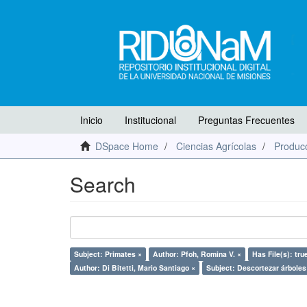
Inicio
Institucional
Preguntas Frecuentes
DSpace Home
Ciencias Agrícolas
Producc
Search
Subject: Primates ×
Author: Pfoh, Romina V. ×
Has File(s): tru
Author: Di Bitetti, Mario Santiago ×
Subject: Descortezar árboles