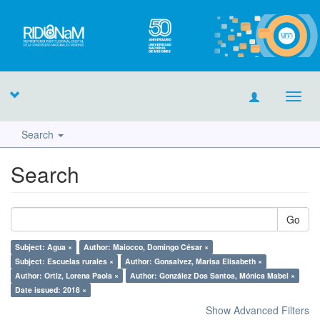
Toggl
navig
Search
Search
Go
Subject: Agua ×
Author: Maiocco, Domingo César ×
Subject: Escuelas rurales ×
Author: Gonsalvez, Marisa Elisabeth ×
Author: Ortiz, Lorena Paola ×
Author: González Dos Santos, Mónica Mabel ×
Date issued: 2018 ×
Show Advanced Filters