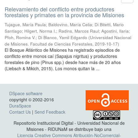
Relevamiento del conflicto entre productores
forestales y primates en la provincia de Misiones
Tujague, María Paula; Baldovino, María Celia; Di Bitetti, Mario
Santiago; Hilgert, Norma I.; Radins, Marcos Raul; Agostini, Ilaria;
Pfoh, Romina V.; Di Blanco, Yamil Edgardo
(
Universidad Nacional
de Misiones. Facultad de Ciencias Forestales
,
2019-10-17
)
El Bosque Atlántico de Misiones ha registrado episodios de
conflicto entre monos caí (Sapajus nigritus) y productores
forestales de pino (Pinus spp.) desde hace más de 20 años
(Liebsch & Mikich, 2015). Los monos quitan la ...
DSpace software
copyright © 2002-2016
DuraSpace
Contact Us
|
Send Feedback
Repositorio Institucional Digital - Universidad Nacional de
Misiones - RIDUNaM se distribuye bajo una
Licencia Creative Commons Atribución-NoComercial-