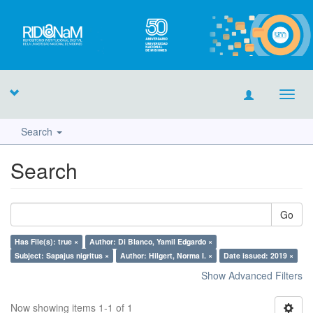
Toggl
navig
Search
Search
Go
Has File(s): true ×
Author: Di Blanco, Yamil Edgardo ×
Subject: Sapajus nigritus ×
Author: Hilgert, Norma I. ×
Date issued: 2019 ×
Show Advanced Filters
Now showing items 1-1 of 1