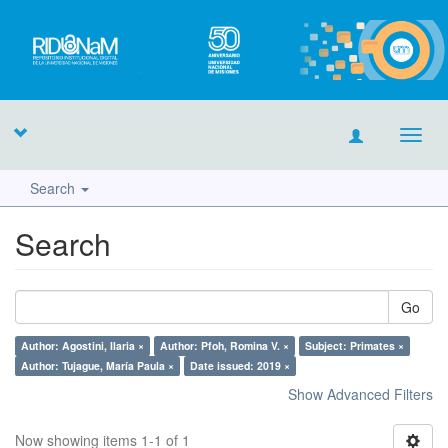
Toggl
navig
Search
Search
Go
Author: Agostini, Ilaria ×
Author: Pfoh, Romina V. ×
Subject: Primates ×
Author: Tujague, María Paula ×
Date issued: 2019 ×
Show Advanced Filters
Now showing items 1-1 of 1