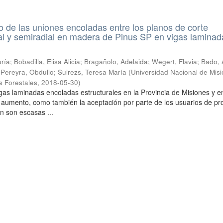
de las uniones encoladas entre los planos de corte
ial y semiradial en madera de Pinus SP en vigas laminad
ía; Bobadilla, Elisa Alicia; Bragañolo, Adelaida; Wegert, Flavia; Bado, 
; Pereyra, Obdulio; Suirezs, Teresa María
(
Universidad Nacional de Misi
s Forestales
,
2018-05-30
)
gas laminadas encoladas estructurales en la Provincia de Misiones y en
 aumento, como también la aceptación por parte de los usuarios de pr
n son escasas ...