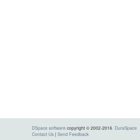
DSpace software
copyright © 2002-2016
DuraSpace
Contact Us
|
Send Feedback