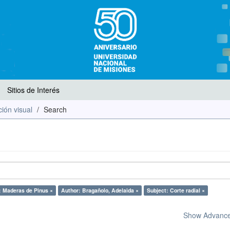
Sitios de Interés
ión visual
Search
: Maderas de Pinus ×
Author: Bragañolo, Adelaida ×
Subject: Corte radial ×
Show Advanced