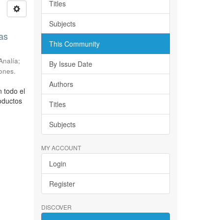
Titles
Subjects
as
This Community
Analía;
By Issue Date
ones.
Authors
 todo el
oductos
Titles
Subjects
MY ACCOUNT
Login
Register
DISCOVER