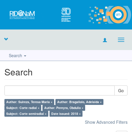
Toggl
navig
Search
Search
Go
Author: Suirezs, Teresa María ×
Author: Bragañolo, Adelaida ×
Subject: Corte radial ×
Author: Pereyra, Obdulio ×
Subject: Corte semiradial ×
Date issued: 2018 ×
Show Advanced Filters