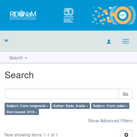
Toggl
navig
Search
Search
Go
Subject: Corte tangencial ×
Author: Bado, Analía ×
Subject: Corte radial ×
Date issued: 2018 ×
Show Advanced Filters
Now showing items 1-1 of 1