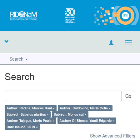
Toggl
navig
Search
Search
Go
Author: Radins, Marcos Raul ×
Author: Baldovino, María Celia ×
Subject: Sapajus nigritus ×
Subject: Monos caí ×
Author: Tujague, María Paula ×
Author: Di Blanco, Yamil Edgardo ×
Date issued: 2019 ×
Show Advanced Filters