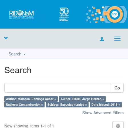
Toggl
navig
Search
Search
Go
Author: Maiocco, Domingo César ×
Author: Pirelli, Jorge Hernán ×
Subject: Contaminación ×
Subject: Escuelas rurales ×
Date issued: 2018 ×
Show Advanced Filters
Now showing items 1-1 of 1