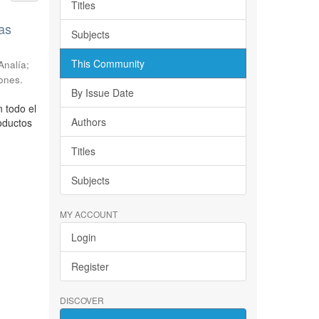
Titles
as
Subjects
This Community
Analía;
ones.
By Issue Date
 todo el
Authors
oductos
Titles
Subjects
MY ACCOUNT
Login
Register
DISCOVER