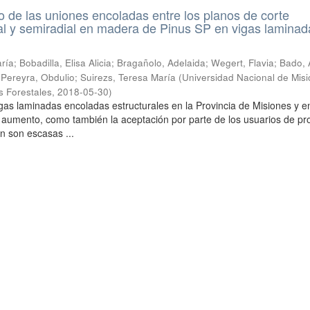
de las uniones encoladas entre los planos de corte
ial y semiradial en madera de Pinus SP en vigas laminad
ía; Bobadilla, Elisa Alicia; Bragañolo, Adelaida; Wegert, Flavia; Bado, 
; Pereyra, Obdulio; Suirezs, Teresa María
(
Universidad Nacional de Misi
s Forestales
,
2018-05-30
)
gas laminadas encoladas estructurales en la Provincia de Misiones y en
 aumento, como también la aceptación por parte de los usuarios de pr
n son escasas ...