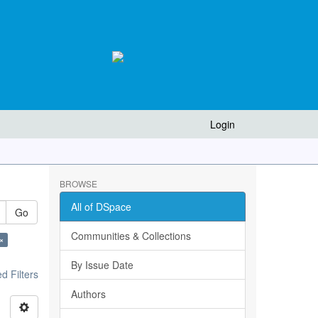
Login
BROWSE
All of DSpace
Go
Communities & Collections
×
By Issue Date
 Filters
Authors