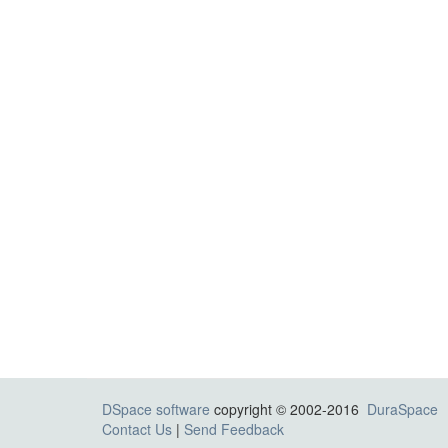
DSpace software
copyright © 2002-2016
DuraSpace
Contact Us
|
Send Feedback