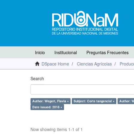
Inicio
Institucional
Preguntas Frecuentes
DSpace Home
Ciencias Agrícolas
Producc
Search
Author: Wegert, Flavia ×
Subject: Corte tangencial ×
Author: W
Date issued: 2018 ×
Now showing items 1-1 of 1